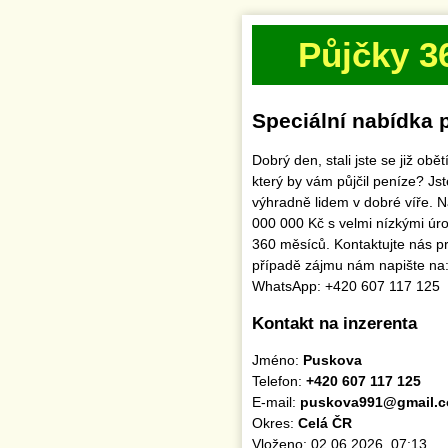
Půjčky 3
Speciální nabídka 
Dobrý den, stali jste se již ob
který by vám půjčil peníze? J
výhradně lidem v dobré víře. 
000 000 Kč s velmi nízkými úr
360 měsíců. Kontaktujte nás pr
případě zájmu nám napište n
WhatsApp: +420 607 117 125
Kontakt na inzerenta
Jméno:
Puskova
Telefon:
+420 607 117 125
E-mail:
puskova991@gmail.
Okres:
Celá ČR
Vloženo: 02.06.2026, 07:13