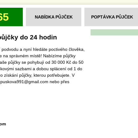
65
NABÍDKA PŮJČEK
POPTÁVKA PŮJČEK
půjčky do 24 hodin
ětí podvodu a nyní hledáte poctivého člověka,
ste na správném místě! Nabízíme půjčky
Naše půjčky se pohybují od 30 000 Kč do 50
okovými sazbami a dobou splácení od 1 do
o získání půjčky, kterou potřebujete. V
a:puskova991@gmail.com nebo přes
com