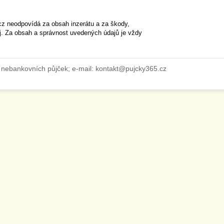
cz neodpovídá za obsah inzerátu a za škody,
ěj. Za obsah a správnost uvedených údajů je vždy
 nebankovních půjček; e-mail: kontakt@pujcky365.cz