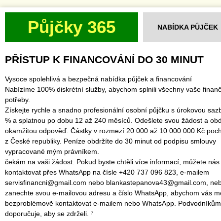
Půjčky 365
NABÍDKA PŮJČEK
PŘÍSTUP K FINANCOVÁNÍ DO 30 MINUT
Vysoce spolehlivá a bezpečná nabídka půjček a financování
Nabízíme 100% diskrétní služby, abychom splnili všechny vaše finanč
potřeby.
Získejte rychle a snadno profesionální osobní půjčku s úrokovou saz
% a splatnou po dobu 12 až 240 měsíců. Odešlete svou žádost a obd
okamžitou odpověď. Částky v rozmezí 20 000 až 10 000 000 Kč poch
z České republiky. Peníze obdržíte do 30 minut od podpisu smlouvy
vypracované mým právníkem.
čekám na vaši žádost. Pokud byste chtěli více informací, můžete nás
kontaktovat přes WhatsApp na čísle +420 737 096 823, e-mailem
servisfinancni@gmail.com nebo blankastepanova43@gmail.com, ne
zanechte svou e-mailovou adresu a číslo WhatsApp, abychom vás mo
bezproblémově kontaktovat e-mailem nebo WhatsApp. Podvodníkům
doporučuje, aby se zdrželi. ⁷