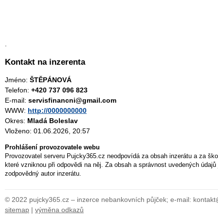
.
Kontakt na inzerenta
Jméno:
ŠTĚPÁNOVÁ
Telefon:
+420 737 096 823
E-mail:
servisfinancni@gmail.com
WWW:
http://0000000000
Okres:
Mladá Boleslav
Vloženo: 01.06.2026, 20:57
Prohlášení provozovatele webu
Provozovatel serveru Pujcky365.cz neodpovídá za obsah inzerátu a za ško
které vzniknou při odpovědi na něj. Za obsah a správnost uvedených údajů 
zodpovědný autor inzerátu.
© 2022 pujcky365.cz – inzerce nebankovních půjček; e-mail: kontak
sitemap
|
výměna odkazů