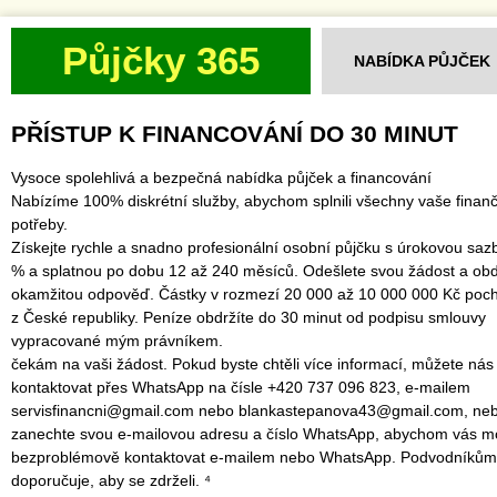
Půjčky 365
NABÍDKA PŮJČEK
PŘÍSTUP K FINANCOVÁNÍ DO 30 MINUT
Vysoce spolehlivá a bezpečná nabídka půjček a financování
Nabízíme 100% diskrétní služby, abychom splnili všechny vaše finanč
potřeby.
Získejte rychle a snadno profesionální osobní půjčku s úrokovou saz
% a splatnou po dobu 12 až 240 měsíců. Odešlete svou žádost a obd
okamžitou odpověď. Částky v rozmezí 20 000 až 10 000 000 Kč poch
z České republiky. Peníze obdržíte do 30 minut od podpisu smlouvy
vypracované mým právníkem.
čekám na vaši žádost. Pokud byste chtěli více informací, můžete nás
kontaktovat přes WhatsApp na čísle +420 737 096 823, e-mailem
servisfinancni@gmail.com nebo blankastepanova43@gmail.com, ne
zanechte svou e-mailovou adresu a číslo WhatsApp, abychom vás mo
bezproblémově kontaktovat e-mailem nebo WhatsApp. Podvodníkům
doporučuje, aby se zdrželi. ⁴