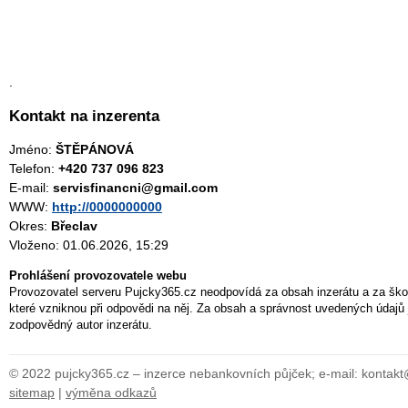
.
Kontakt na inzerenta
Jméno:
ŠTĚPÁNOVÁ
Telefon:
+420 737 096 823
E-mail:
servisfinancni@gmail.com
WWW:
http://0000000000
Okres:
Břeclav
Vloženo: 01.06.2026, 15:29
Prohlášení provozovatele webu
Provozovatel serveru Pujcky365.cz neodpovídá za obsah inzerátu a za ško
které vzniknou při odpovědi na něj. Za obsah a správnost uvedených údajů 
zodpovědný autor inzerátu.
© 2022 pujcky365.cz – inzerce nebankovních půjček; e-mail: kontak
sitemap
|
výměna odkazů