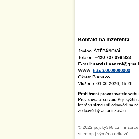
.
Kontakt na inzerenta
Jméno:
ŠTĚPÁNOVÁ
Telefon:
+420 737 096 823
E-mail:
servisfinancni@gmai
WWW:
http://0000000000
Okres:
Blansko
Vloženo: 01.06.2026, 15:28
Prohlášení provozovatele webu
Provozovatel serveru Pujcky365.
které vzniknou při odpovědi na n
zodpovědný autor inzerátu.
© 2022 pujcky365.cz – inzerce
sitemap
|
výměna odkazů