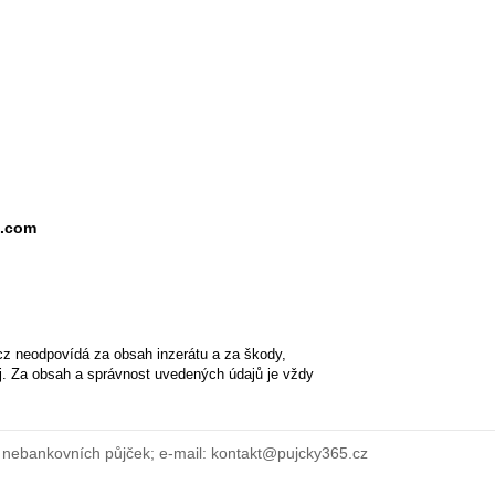
l.com
cz neodpovídá za obsah inzerátu a za škody,
ěj. Za obsah a správnost uvedených údajů je vždy
 nebankovních půjček; e-mail: kontakt@pujcky365.cz