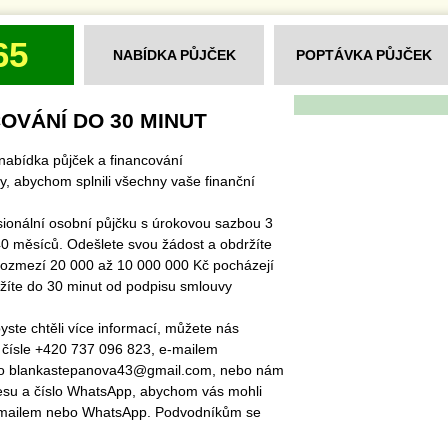
65
NABÍDKA PŮJČEK
POPTÁVKA PŮJČEK
OVÁNÍ DO 30 MINUT
nabídka půjček a financování
y, abychom splnili všechny vaše finanční
sionální osobní půjčku s úrokovou sazbou 3
0 měsíců. Odešlete svou žádost a obdržíte
rozmezí 20 000 až 10 000 000 Kč pocházejí
ržíte do 30 minut od podpisu smlouvy
ste chtěli více informací, můžete nás
 čísle +420 737 096 823, e-mailem
bo blankastepanova43@gmail.com, nebo nám
esu a číslo WhatsApp, abychom vás mohli
-mailem nebo WhatsApp. Podvodníkům se