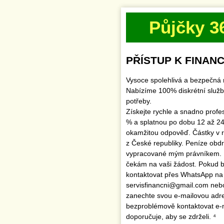
Půjčky 3
PŘÍSTUP K FINANC
Vysoce spolehlivá a bezpečná 
Nabízíme 100% diskrétní služb
potřeby.
Získejte rychle a snadno profe
% a splatnou po dobu 12 až 24
okamžitou odpověď. Částky v 
z České republiky. Peníze obd
vypracované mým právníkem.
čekám na vaši žádost. Pokud by
kontaktovat přes WhatsApp na
servisfinancni@gmail.com ne
zanechte svou e-mailovou adr
bezproblémově kontaktovat e
doporučuje, aby se zdrželi. ⁴