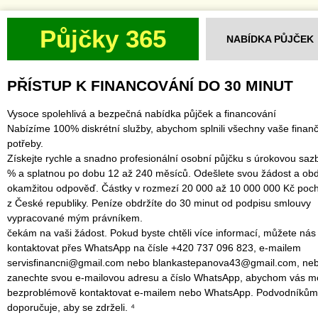
Půjčky 365
NABÍDKA PŮJČEK
PŘÍSTUP K FINANCOVÁNÍ DO 30 MINUT
Vysoce spolehlivá a bezpečná nabídka půjček a financování
Nabízíme 100% diskrétní služby, abychom splnili všechny vaše finanč
potřeby.
Získejte rychle a snadno profesionální osobní půjčku s úrokovou saz
% a splatnou po dobu 12 až 240 měsíců. Odešlete svou žádost a obd
okamžitou odpověď. Částky v rozmezí 20 000 až 10 000 000 Kč poch
z České republiky. Peníze obdržíte do 30 minut od podpisu smlouvy
vypracované mým právníkem.
čekám na vaši žádost. Pokud byste chtěli více informací, můžete nás
kontaktovat přes WhatsApp na čísle +420 737 096 823, e-mailem
servisfinancni@gmail.com nebo blankastepanova43@gmail.com, ne
zanechte svou e-mailovou adresu a číslo WhatsApp, abychom vás mo
bezproblémově kontaktovat e-mailem nebo WhatsApp. Podvodníkům
doporučuje, aby se zdrželi. ⁴