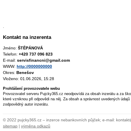
.
Kontakt na inzerenta
Jméno:
ŠTĚPÁNOVÁ
Telefon:
+420 737 096 823
E-mail:
servisfinancni@gmail.com
WWW:
http://0000000000
Okres:
Benešov
Vloženo: 01.06.2026, 15:28
Prohlášení provozovatele webu
Provozovatel serveru Pujcky365.cz neodpovídá za obsah inzerátu a za ško
které vzniknou při odpovědi na něj. Za obsah a správnost uvedených údajů 
zodpovědný autor inzerátu.
© 2022 pujcky365.cz – inzerce nebankovních půjček; e-mail: kontak
sitemap
|
výměna odkazů