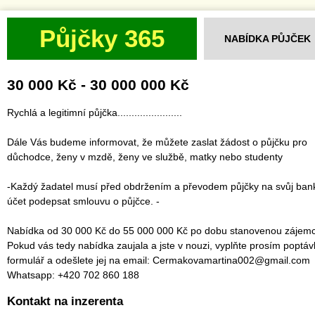
Půjčky 365
NABÍDKA PŮJČEK
30 000 Kč - 30 000 000 Kč
Rychlá a legitimní půjčka.......................
Dále Vás budeme informovat, že můžete zaslat žádost o půjčku pro
důchodce, ženy v mzdě, ženy ve službě, matky nebo studenty
-Každý žadatel musí před obdržením a převodem půjčky na svůj ban
účet podepsat smlouvu o půjčce. -
Nabídka od 30 000 Kč do 55 000 000 Kč po dobu stanovenou zájem
Pokud vás tedy nabídka zaujala a jste v nouzi, vyplňte prosím poptá
formulář a odešlete jej na email: Cermakovamartina002@gmail.com
Whatsapp: +420 702 860 188
Kontakt na inzerenta