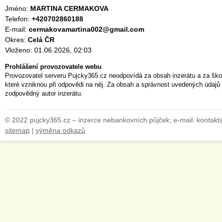
Jméno:
MARTINA CERMAKOVA
Telefon:
+420702860188
E-mail:
cermakovamartina002@gmail.com
Okres:
Celá ČR
Vloženo: 01.06.2026, 02:03
Prohlášení provozovatele webu
Provozovatel serveru Pujcky365.cz neodpovídá za obsah inzerátu a za ško
které vzniknou při odpovědi na něj. Za obsah a správnost uvedených údajů 
zodpovědný autor inzerátu.
© 2022 pujcky365.cz – inzerce nebankovních půjček; e-mail: kontak
sitemap
|
výměna odkazů