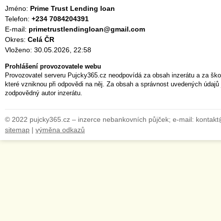
Jméno:
Prime Trust Lending loan
Telefon:
+234 7084204391
E-mail:
primetrustlendingloan@gmail.com
Okres:
Celá ČR
Vloženo: 30.05.2026, 22:58
Prohlášení provozovatele webu
Provozovatel serveru Pujcky365.cz neodpovídá za obsah inzerátu a za ško
které vzniknou při odpovědi na něj. Za obsah a správnost uvedených údajů 
zodpovědný autor inzerátu.
© 2022 pujcky365.cz – inzerce nebankovních půjček; e-mail: kontak
sitemap
|
výměna odkazů