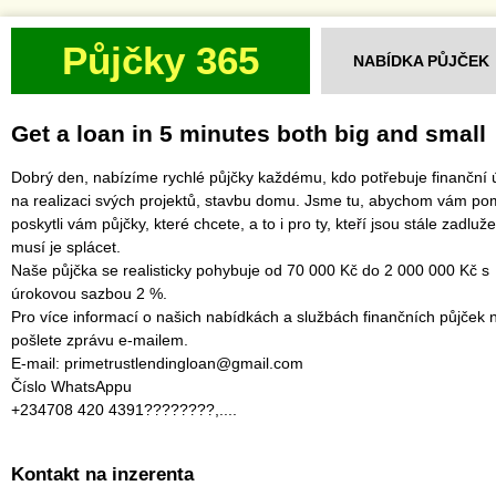
Půjčky 365
NABÍDKA PŮJČEK
Get a loan in 5 minutes both big and small
Dobrý den, nabízíme rychlé půjčky každému, kdo potřebuje finanční 
na realizaci svých projektů, stavbu domu. Jsme tu, abychom vám po
poskytli vám půjčky, které chcete, a to i pro ty, kteří jsou stále zadluž
musí je splácet.
‎Naše půjčka se realisticky pohybuje od 70 000 Kč do 2 000 000 Kč s
úrokovou sazbou 2 %.
‎Pro více informací o našich nabídkách a službách finančních půjček
pošlete zprávu e-mailem.
‎E-mail: primetrustlendingloan@gmail.com
‎Číslo WhatsAppu
‎+234708 420 4391????????,....
Kontakt na inzerenta