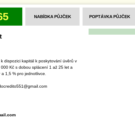
65
NABÍDKA PŮJČEK
POPTÁVKA PŮJČEK
t
dispozici kapitál k poskytování úvěrů v
000 Kč s dobou splácení 1 až 25 let a
a 1,5 % pro jednotlivce.
idocredito551@gmail.com
ail.com