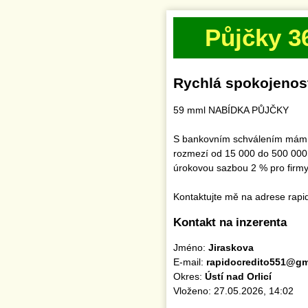
Půjčky 3
Rychlá spokojenos
59 mml NABÍDKA PŮJČKY
S bankovním schválením mám k 
rozmezí od 15 000 do 500 000 
úrokovou sazbou 2 % pro firmy 
Kontaktujte mě na adrese rap
Kontakt na inzerenta
Jméno:
Jiraskova
E-mail:
rapidocredito551@gm
Okres:
Ústí nad Orlicí
Vloženo: 27.05.2026, 14:02