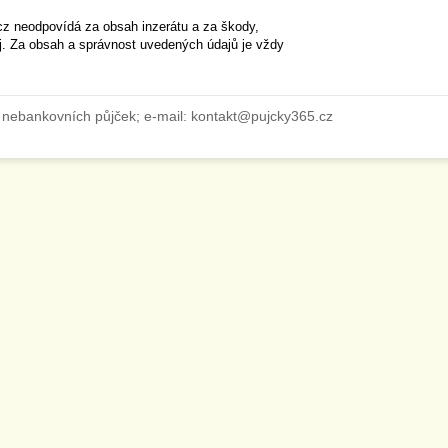
cz neodpovídá za obsah inzerátu a za škody,
ěj. Za obsah a správnost uvedených údajů je vždy
 nebankovních půjček; e-mail: kontakt@pujcky365.cz