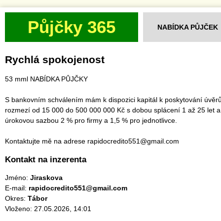
Půjčky 365
NABÍDKA PŮJČEK
Rychlá spokojenost
53 mml NABÍDKA PŮJČKY
S bankovním schválením mám k dispozici kapitál k poskytování úvěrů
rozmezí od 15 000 do 500 000 000 Kč s dobou splácení 1 až 25 let a
úrokovou sazbou 2 % pro firmy a 1,5 % pro jednotlivce.
Kontaktujte mě na adrese rapidocredito551@gmail.com
Kontakt na inzerenta
Jméno:
Jiraskova
E-mail:
rapidocredito551@gmail.com
Okres:
Tábor
Vloženo: 27.05.2026, 14:01