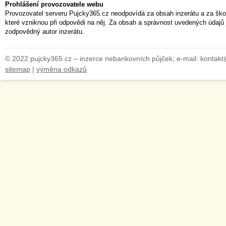
Prohlášení provozovatele webu
Provozovatel serveru Pujcky365.cz neodpovídá za obsah inzerátu a za ško
které vzniknou při odpovědi na něj. Za obsah a správnost uvedených údajů 
zodpovědný autor inzerátu.
© 2022 pujcky365.cz – inzerce nebankovních půjček; e-mail: kontak
sitemap
|
výměna odkazů