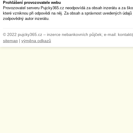
Prohlášení provozovatele webu
Provozovatel serveru Pujcky365.cz neodpovídá za obsah inzerátu a za ško
které vzniknou při odpovědi na něj. Za obsah a správnost uvedených údajů 
zodpovědný autor inzerátu.
© 2022 pujcky365.cz – inzerce nebankovních půjček; e-mail: kontak
sitemap
|
výměna odkazů