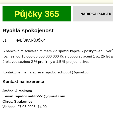
Půjčky 365
NABÍDKA PŮJČEK
Rychlá spokojenost
51 mml NABÍDKA PŮJČKY
S bankovním schválením mám k dispozici kapitál k poskytování úvěrů
rozmezí od 15 000 do 500 000 000 Kč s dobou splácení 1 až 25 let a
úrokovou sazbou 2 % pro firmy a 1,5 % pro jednotlivce.
Kontaktujte mě na adrese rapidocredito551@gmail.com
Kontakt na inzerenta
Jméno:
Jiraskova
E-mail:
rapidocredito551@gmail.com
Okres:
Strakonice
Vloženo: 27.05.2026, 14:00