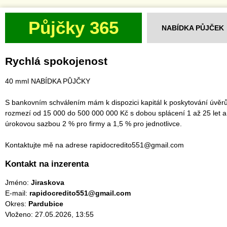
Půjčky 365
NABÍDKA PŮJČEK
Rychlá spokojenost
40 mml NABÍDKA PŮJČKY
S bankovním schválením mám k dispozici kapitál k poskytování úvěrů
rozmezí od 15 000 do 500 000 000 Kč s dobou splácení 1 až 25 let a
úrokovou sazbou 2 % pro firmy a 1,5 % pro jednotlivce.
Kontaktujte mě na adrese rapidocredito551@gmail.com
Kontakt na inzerenta
Jméno:
Jiraskova
E-mail:
rapidocredito551@gmail.com
Okres:
Pardubice
Vloženo: 27.05.2026, 13:55