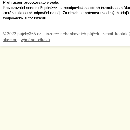
Prohlášení provozovatele webu
Provozovatel serveru Pujcky365.cz neodpovídá za obsah inzerátu a za ško
které vzniknou při odpovědi na něj. Za obsah a správnost uvedených údajů 
zodpovědný autor inzerátu.
© 2022 pujcky365.cz – inzerce nebankovních půjček; e-mail: kontak
sitemap
|
výměna odkazů