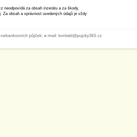
cz neodpovídá za obsah inzerátu a za škody,
ěj. Za obsah a správnost uvedených údajů je vždy
 nebankovních půjček; e-mail: kontakt@pujcky365.cz