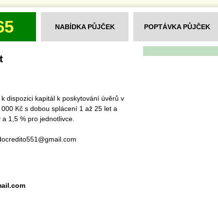
65
NABÍDKA PŮJČEK
POPTÁVKA PŮJČEK
t
dispozici kapitál k poskytování úvěrů v
000 Kč s dobou splácení 1 až 25 let a
a 1,5 % pro jednotlivce.
idocredito551@gmail.com
ail.com