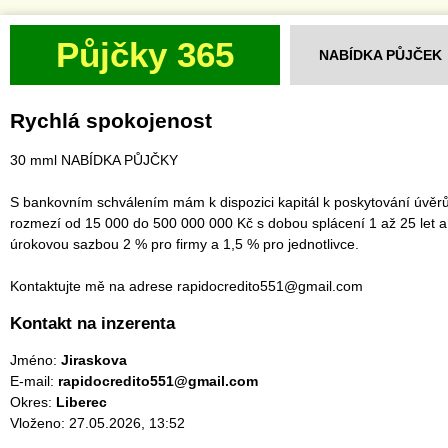
Půjčky 365
NABÍDKA PŮJČEK
Rychlá spokojenost
30 mml NABÍDKA PŮJČKY
S bankovním schválením mám k dispozici kapitál k poskytování úvěrů
rozmezí od 15 000 do 500 000 000 Kč s dobou splácení 1 až 25 let a
úrokovou sazbou 2 % pro firmy a 1,5 % pro jednotlivce.
Kontaktujte mě na adrese rapidocredito551@gmail.com
Kontakt na inzerenta
Jméno:
Jiraskova
E-mail:
rapidocredito551@gmail.com
Okres:
Liberec
Vloženo: 27.05.2026, 13:52