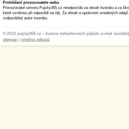
Prohlášení provozovatele webu
Provozovatel serveru Pujcky365.cz neodpovídá za obsah inzerátu a za ško
které vzniknou při odpovědi na něj. Za obsah a správnost uvedených údajů 
zodpovědný autor inzerátu.
© 2022 pujcky365.cz – inzerce nebankovních půjček; e-mail: kontak
sitemap
|
výměna odkazů