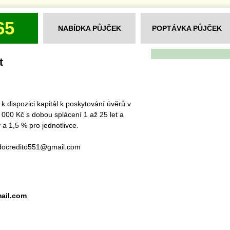
65
NABÍDKA PŮJČEK
POPTÁVKA PŮJČEK
t
dispozici kapitál k poskytování úvěrů v
000 Kč s dobou splácení 1 až 25 let a
a 1,5 % pro jednotlivce.
idocredito551@gmail.com
ail.com