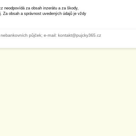
cz neodpovídá za obsah inzerátu a za škody,
ěj. Za obsah a správnost uvedených údajů je vždy
 nebankovních půjček; e-mail: kontakt@pujcky365.cz