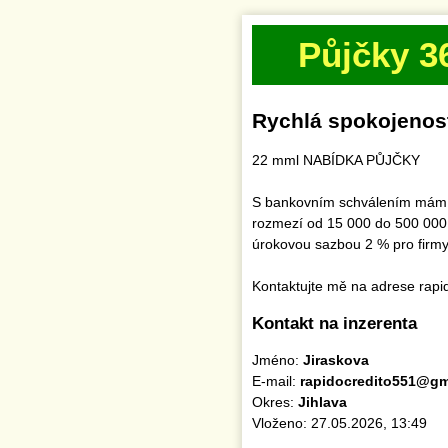
Půjčky 3
Rychlá spokojenos
22 mml NABÍDKA PŮJČKY
S bankovním schválením mám k 
rozmezí od 15 000 do 500 000 
úrokovou sazbou 2 % pro firmy 
Kontaktujte mě na adrese rap
Kontakt na inzerenta
Jméno:
Jiraskova
E-mail:
rapidocredito551@gm
Okres:
Jihlava
Vloženo: 27.05.2026, 13:49