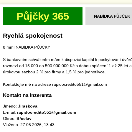
Půjčky 365
NABÍDKA PŮJČEK
Rychlá spokojenost
8 mml NABÍDKA PŮJČKY
S bankovním schválením mám k dispozici kapitál k poskytování úvěrů
rozmezí od 15 000 do 500 000 000 Kč s dobou splácení 1 až 25 let a
úrokovou sazbou 2 % pro firmy a 1,5 % pro jednotlivce.
Kontaktujte mě na adrese rapidocredito551@gmail.com
Kontakt na inzerenta
Jméno:
Jiraskova
E-mail:
rapidocredito551@gmail.com
Okres:
Břeclav
Vloženo: 27.05.2026, 13:43