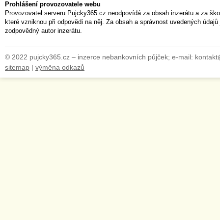
Prohlášení provozovatele webu
Provozovatel serveru Pujcky365.cz neodpovídá za obsah inzerátu a za ško
které vzniknou při odpovědi na něj. Za obsah a správnost uvedených údajů 
zodpovědný autor inzerátu.
© 2022 pujcky365.cz – inzerce nebankovních půjček; e-mail: kontak
sitemap
|
výměna odkazů