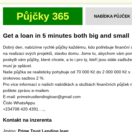
Půjčky 365
NABÍDKA PŮJČEK
Get a loan in 5 minutes both big and small
Dobrý den, nabízíme rychlé půjčky každému, kdo potřebuje finanční 
na realizaci svých projektů, stavbu domu. Jsme tu, abychom vám po
poskytli vám půjčky, které chcete, a to i pro ty, kteří jsou stále zadluž
musí je splácet.
‎Naše půjčka se realisticky pohybuje od 70 000 Kč do 2 000 000 Kč s
úrokovou sazbou 2 %.
‎Pro více informací o našich nabídkách a službách finančních půjček
pošlete zprávu e-mailem.
‎E-mail: primetrustlendingloan@gmail.com
‎Číslo WhatsAppu
‎+234708 420 4391....,,
Kontakt na inzerenta
Jméno:
Prime Trust Lending loan