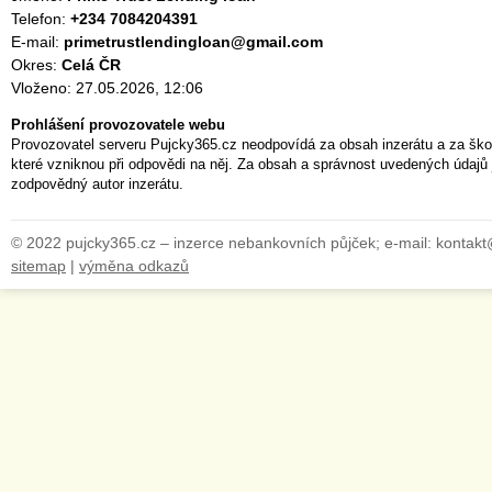
Telefon:
+234 7084204391
E-mail:
primetrustlendingloan@gmail.com
Okres:
Celá ČR
Vloženo: 27.05.2026, 12:06
Prohlášení provozovatele webu
Provozovatel serveru Pujcky365.cz neodpovídá za obsah inzerátu a za ško
které vzniknou při odpovědi na něj. Za obsah a správnost uvedených údajů 
zodpovědný autor inzerátu.
© 2022 pujcky365.cz – inzerce nebankovních půjček; e-mail: kontak
sitemap
|
výměna odkazů