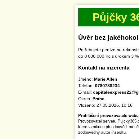
Půjčky 3
Úvěr bez jakéhokol
Potřebujete peníze na rekonst
do 8 000 000 Kč s úrokem 3 %
Kontakt na inzerenta
Jméno:
Marie Allen
Telefon:
0780788234
E-mail:
capitaleexpress22@g
Okres:
Praha
Vloženo: 27.05.2026, 10:16
Prohlášení provozovatele webu
Provozovatel serveru Pujcky365.
které vzniknou při odpovědi na n
zodpovědný autor inzerátu.