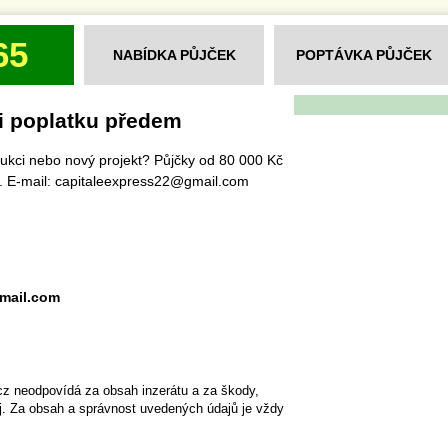
65
NABÍDKA PŮJČEK
POPTÁVKA PŮJČEK
i poplatku předem
rukci nebo nový projekt? Půjčky od 80 000 Kč
. E-mail: capitaleexpress22@gmail.com
mail.com
cz neodpovídá za obsah inzerátu a za škody,
ěj. Za obsah a správnost uvedených údajů je vždy