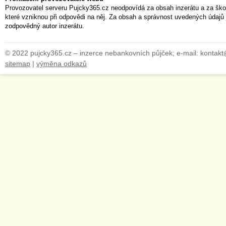
Provozovatel serveru Pujcky365.cz neodpovídá za obsah inzerátu a za ško
které vzniknou při odpovědi na něj. Za obsah a správnost uvedených údajů 
zodpovědný autor inzerátu.
© 2022 pujcky365.cz – inzerce nebankovních půjček; e-mail: kontak
sitemap
|
výměna odkazů