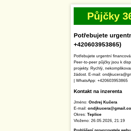
Půjčky 3
Potřebujete urgent
+420603953865)
Potřebujete urgentní financo
Peer-to-peer půjčky jsou k dis
projekty. Rychlý, nekomplikova
žádost. E-mail: ondjkucera@g
| WhatsApp: +420603953865
Kontakt na inzerenta
Jméno:
Ondrej Kučera
E-mail:
ondjkucera@gmail.c
Okres:
Teplice
Vloženo: 26.05.2026, 21:19
Prohlášení provozovatele webu