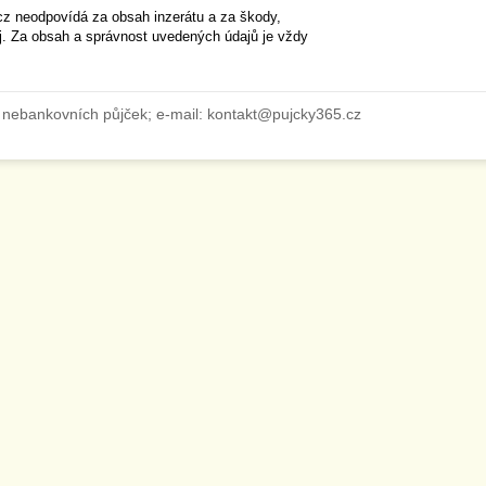
cz neodpovídá za obsah inzerátu a za škody,
ěj. Za obsah a správnost uvedených údajů je vždy
 nebankovních půjček; e-mail: kontakt@pujcky365.cz