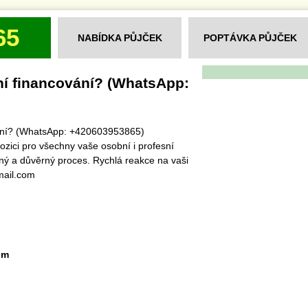
65
NABÍDKA PŮJČEK
POPTÁVKA PŮJČEK
ní financování? (WhatsApp:
vání? (WhatsApp: +420603953865)
pozici pro všechny vaše osobní i profesní
ný a důvěrný proces. Rychlá reakce na vaši
mail.com
om