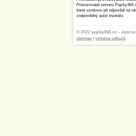
Provozovatel serveru Pujcky365.
které vzniknou při odpovědi na n
zodpovědný autor inzerátu.
© 2022 pujcky365.cz – inzerce
sitemap
|
výměna odkazů