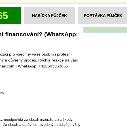
65
NABÍDKA PŮJČEK
POPTÁVKA PŮJČEK
ní financování? (WhatsApp:
pozici pro všechny vaše osobní i profesní
ný a důvěrný proces. Rychlá reakce na vaši
gmail.com | WhatsApp: +420603953865
om
cz neodpovídá za obsah inzerátu a za škody,
ěj. Za obsah a správnost uvedených údajů je vždy