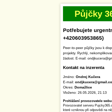
Půjčky 3
Potřebujete urgent
+420603953865)
Peer-to-peer půjčky jsou k dis
projekty. Rychlý, nekomplikova
žádost. E-mail: ondjkucera@
Kontakt na inzerenta
Jméno:
Ondrej Kučera
E-mail:
ondjkucera@gmail.c
Okres:
Domažlice
Vloženo: 26.05.2026, 21:13
Prohlášení provozovatele webu
Provozovatel serveru Pujcky365.
které vzniknou při odpovědi na n