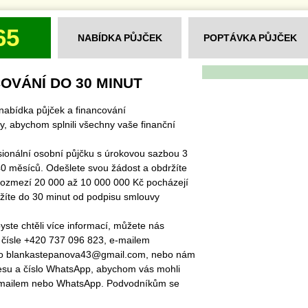
65
NABÍDKA PŮJČEK
POPTÁVKA PŮJČEK
OVÁNÍ DO 30 MINUT
nabídka půjček a financování
y, abychom splnili všechny vaše finanční
sionální osobní půjčku s úrokovou sazbou 3
0 měsíců. Odešlete svou žádost a obdržíte
rozmezí 20 000 až 10 000 000 Kč pocházejí
ržíte do 30 minut od podpisu smlouvy
ste chtěli více informací, můžete nás
 čísle +420 737 096 823, e-mailem
bo blankastepanova43@gmail.com, nebo nám
esu a číslo WhatsApp, abychom vás mohli
-mailem nebo WhatsApp. Podvodníkům se