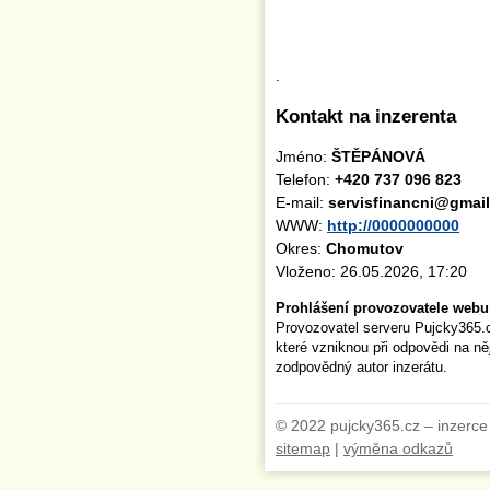
.
Kontakt na inzerenta
Jméno:
ŠTĚPÁNOVÁ
Telefon:
+420 737 096 823
E-mail:
servisfinancni@gmai
WWW:
http://0000000000
Okres:
Chomutov
Vloženo: 26.05.2026, 17:20
Prohlášení provozovatele webu
Provozovatel serveru Pujcky365.
které vzniknou při odpovědi na n
zodpovědný autor inzerátu.
© 2022 pujcky365.cz – inzerce
sitemap
|
výměna odkazů