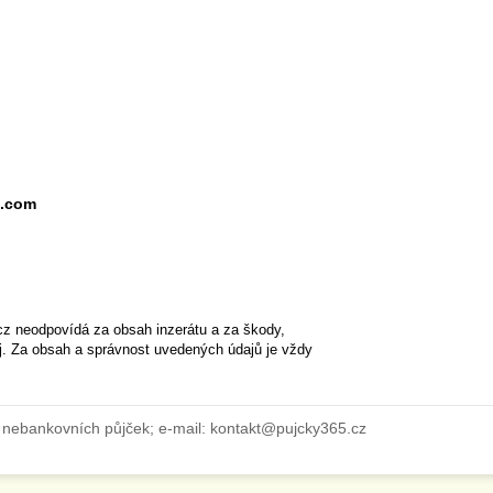
l.com
cz neodpovídá za obsah inzerátu a za škody,
ěj. Za obsah a správnost uvedených údajů je vždy
 nebankovních půjček; e-mail: kontakt@pujcky365.cz