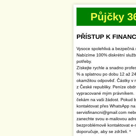
Půjčky 3
PŘÍSTUP K FINANC
Vysoce spolehlivá a bezpečná 
Nabízíme 100% diskrétní služb
potřeby.
Získejte rychle a snadno profe
% a splatnou po dobu 12 až 24
okamžitou odpověď. Částky v 
z České republiky. Peníze obd
vypracované mým právníkem.
čekám na vaši žádost. Pokud by
kontaktovat přes WhatsApp na
servisfinancni@gmail.com ne
zanechte svou e-mailovou adr
bezproblémově kontaktovat e
doporučuje, aby se zdrželi. ⁿ