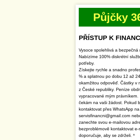
Půjčky 3
PŘÍSTUP K FINANC
Vysoce spolehlivá a bezpečná 
Nabízíme 100% diskrétní služb
potřeby.
Získejte rychle a snadno profe
% a splatnou po dobu 12 až 24
okamžitou odpověď. Částky v 
z České republiky. Peníze obd
vypracované mým právníkem.
čekám na vaši žádost. Pokud by
kontaktovat přes WhatsApp na
servisfinancni@gmail.com ne
zanechte svou e-mailovou adr
bezproblémově kontaktovat e
doporučuje, aby se zdrželi. ⁿ