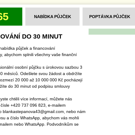
65
NABÍDKA PŮJČEK
POPTÁVKA PŮJČEK
OVÁNÍ DO 30 MINUT
nabídka půjček a financování
y, abychom splnili všechny vaše finanční
sionální osobní půjčku s úrokovou sazbou 3
0 měsíců. Odešlete svou žádost a obdržíte
rozmezí 20 000 až 10 000 000 Kč pocházejí
ržíte do 30 minut od podpisu smlouvy
ste chtěli více informací, můžete nás
 čísle +420 737 096 823, e-mailem
bo blankastepanova43@gmail.com, nebo nám
esu a číslo WhatsApp, abychom vás mohli
-mailem nebo WhatsApp. Podvodníkům se