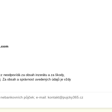
l.com
cz neodpovídá za obsah inzerátu a za škody,
ěj. Za obsah a správnost uvedených údajů je vždy
 nebankovních půjček; e-mail: kontakt@pujcky365.cz