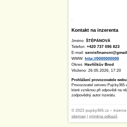
.
Kontakt na inzerenta
Jméno:
ŠTĚPÁNOVÁ
Telefon:
+420 737 096 823
E-mail:
servisfinancni@gmai
WWW:
http://0000000000
Okres:
Havlíčkův Brod
Vloženo: 26.05.2026, 17:20
Prohlášení provozovatele webu
Provozovatel serveru Pujcky365.
které vzniknou při odpovědi na n
zodpovědný autor inzerátu.
© 2022 pujcky365.cz – inzerce
sitemap
|
výměna odkazů