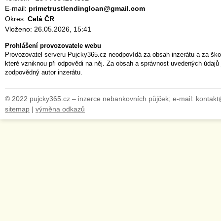
E-mail:
primetrustlendingloan@gmail.com
Okres:
Celá ČR
Vloženo: 26.05.2026, 15:41
Prohlášení provozovatele webu
Provozovatel serveru Pujcky365.cz neodpovídá za obsah inzerátu a za ško
které vzniknou při odpovědi na něj. Za obsah a správnost uvedených údajů 
zodpovědný autor inzerátu.
© 2022 pujcky365.cz – inzerce nebankovních půjček; e-mail: kontak
sitemap
|
výměna odkazů