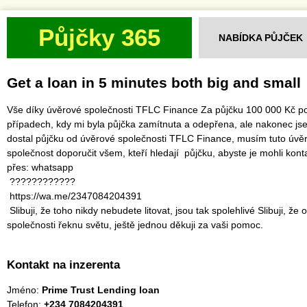
Půjčky 365
NABÍDKA PŮJČEK
Get a loan in 5 minutes both big and small
Vše díky úvěrové společnosti TFLC Finance Za půjčku 100 000 Kč po
případech, kdy mi byla půjčka zamítnuta a odepřena, ale nakonec js
dostal půjčku od úvěrové společnosti TFLC Finance, musím tuto úvě
společnost doporučit všem, kteří hledají půjčku, abyste je mohli kont
přes: whatsapp
‎ ????????????
‎ https://wa.me/2347084204391
‎ Slibuji, že toho nikdy nebudete litovat, jsou tak spolehlivé Slibuji, že o
společnosti řeknu světu, ještě jednou děkuji za vaši pomoc.
Kontakt na inzerenta
Jméno:
Prime Trust Lending loan
Telefon:
+234 7084204391