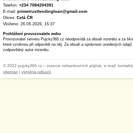
Telefon:
+234 7084204391
E-mail:
primetrustlendingloan@gmail.com
Okres:
Celá ČR
Vloženo: 26.05.2026, 15:37
Prohlášení provozovatele webu
Provozovatel serveru Pujcky365.cz neodpovídá za obsah inzerátu a za ško
které vzniknou při odpovědi na něj. Za obsah a správnost uvedených údajů 
zodpovědný autor inzerátu.
© 2022 pujcky365.cz – inzerce nebankovních půjček; e-mail: kontak
sitemap
|
výměna odkazů