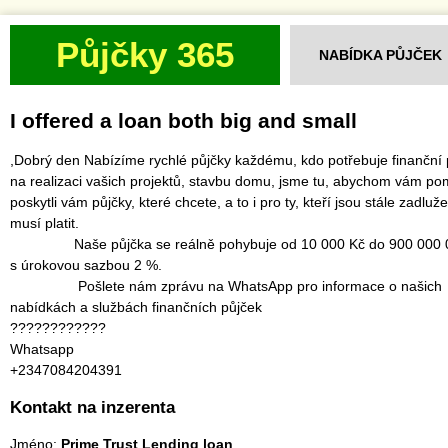
Půjčky 365
NABÍDKA PŮJČEK
I offered a loan both big and small
,Dobrý den Nabízíme rychlé půjčky každému, kdo potřebuje finanční 
na realizaci vašich projektů, stavbu domu, jsme tu, abychom vám po
poskytli vám půjčky, které chcete, a to i pro ty, kteří jsou stále zadluže
musí platit.
‎ Naše půjčka se reálně pohybuje od 10 000 Kč do 900 000 
s úrokovou sazbou 2 %.
‎ Pošlete nám zprávu na WhatsApp pro informace o našich
nabídkách a službách finančních půjček
‎????????????
Whatsapp
‎+2347084204391
Kontakt na inzerenta
Jméno:
Prime Trust Lending loan