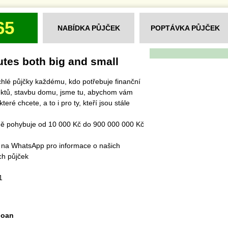
65
NABÍDKA PŮJČEK
POPTÁVKA PŮJČEK
utes both big and small
hlé půjčky každému, kdo potřebuje finanční
jektů, stavbu domu, jsme tu, abychom vám
eré chcete, a to i pro ty, kteří jsou stále
ohybuje od 10 000 Kč do 900 000 000 Kč
WhatsApp pro informace o našich
ch půjček
1
loan