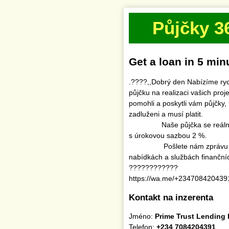
Půjčky 3
Get a loan in 5 min
.????,,Dobrý den Nabízíme ryc
půjčku na realizaci vašich pro
pomohli a poskytli vám půjčky, kt
zadluženi a musí platit.
‎ Naše půjčka se reálně p
s úrokovou sazbou 2 %.
‎ Pošlete nám zprávu na 
nabídkách a službách finanční
‎????????????
‎https://wa.me/+234708420439
Kontakt na inzerenta
Jméno:
Prime Trust Lending 
Telefon:
+234 7084204391