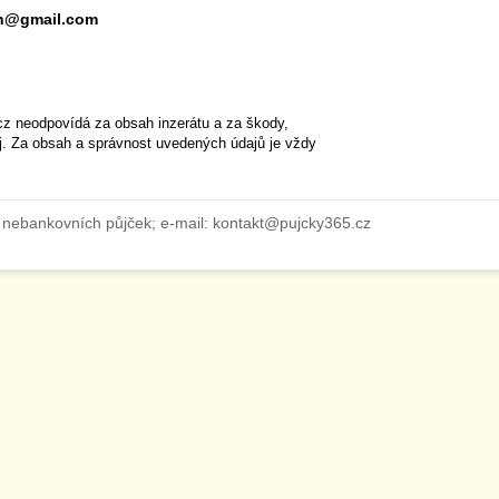
an@gmail.com
cz neodpovídá za obsah inzerátu a za škody,
ěj. Za obsah a správnost uvedených údajů je vždy
 nebankovních půjček; e-mail: kontakt@pujcky365.cz