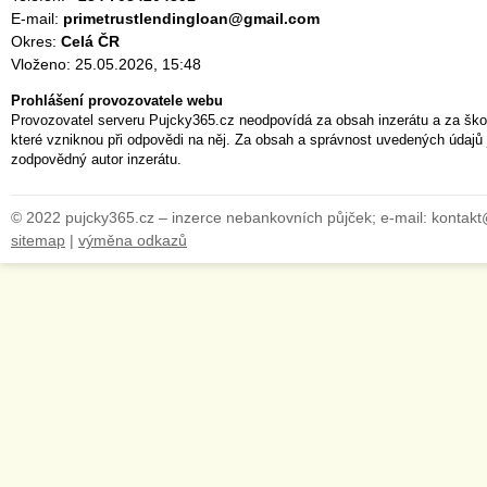
E-mail:
primetrustlendingloan@gmail.com
Okres:
Celá ČR
Vloženo: 25.05.2026, 15:48
Prohlášení provozovatele webu
Provozovatel serveru Pujcky365.cz neodpovídá za obsah inzerátu a za ško
které vzniknou při odpovědi na něj. Za obsah a správnost uvedených údajů 
zodpovědný autor inzerátu.
© 2022 pujcky365.cz – inzerce nebankovních půjček; e-mail: kontak
sitemap
|
výměna odkazů