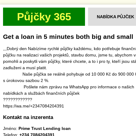
Půjčky 365
NABÍDKA PŮJČEK
Get a loan in 5 minutes both big and small
,,,Dobrý den Nabízíme rychlé půjčky každému, kdo potřebuje finančn
půjčku na realizaci vašich projektů, stavbu domu, jsme tu, abychom 
pomohli a poskytli vám půjčky, které chcete, a to i pro ty, kteří jsou st
zadluženi a musí platit.
‎ Naše půjčka se reálně pohybuje od 10 000 Kč do 900 000 
s úrokovou sazbou 2 %.
‎ Pošlete nám zprávu na WhatsApp pro informace o našich
nabídkách a službách finančních půjček
‎????????????
‎https://wa.me/+2347084204391
Kontakt na inzerenta
Jméno:
Prime Trust Lending loan
Telefon:
+234 7084204391