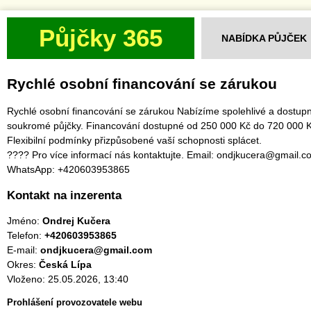
Půjčky 365
NABÍDKA PŮJČEK
Rychlé osobní financování se zárukou
Rychlé osobní financování se zárukou Nabízíme spolehlivé a dostup
soukromé půjčky. Financování dostupné od 250 000 Kč do 720 000 K
Flexibilní podmínky přizpůsobené vaší schopnosti splácet.
???? Pro více informací nás kontaktujte. Email: ondjkucera@gmail.c
WhatsApp: +420603953865
Kontakt na inzerenta
Jméno:
Ondrej Kučera
Telefon:
+420603953865
E-mail:
ondjkucera@gmail.com
Okres:
Česká Lípa
Vloženo: 25.05.2026, 13:40
Prohlášení provozovatele webu