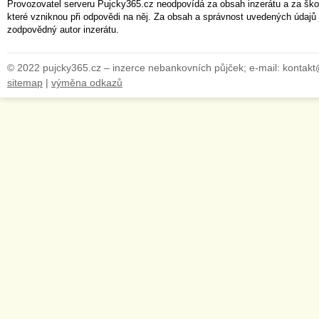
Provozovatel serveru Pujcky365.cz neodpovídá za obsah inzerátu a za ško
které vzniknou při odpovědi na něj. Za obsah a správnost uvedených údajů 
zodpovědný autor inzerátu.
© 2022 pujcky365.cz – inzerce nebankovních půjček; e-mail: kontak
sitemap
|
výměna odkazů