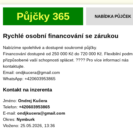
Půjčky 365
NABÍDKA PŮJČEK
Rychlé osobní financování se zárukou
Nabízíme spolehlivé a dostupné soukromé půjčky.
Financování dostupné od 250 000 Kč do 720 000 Kč. Flexibilní podm
přizpůsobené vaší schopnosti splácet. ???? Pro více informací nás
kontaktujte.
Email: ondjkucera@gmail.com
WhatsApp: +420603953865
Kontakt na inzerenta
Jméno:
Ondrej Kučera
Telefon:
+420603953865
E-mail:
ondjkucera@gmail.com
Okres:
Nymburk
Vloženo: 25.05.2026, 13:36