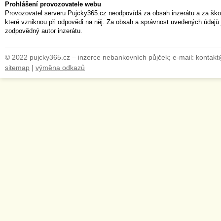
Prohlášení provozovatele webu
Provozovatel serveru Pujcky365.cz neodpovídá za obsah inzerátu a za ško
které vzniknou při odpovědi na něj. Za obsah a správnost uvedených údajů 
zodpovědný autor inzerátu.
© 2022 pujcky365.cz – inzerce nebankovních půjček; e-mail: kontak
sitemap
|
výměna odkazů