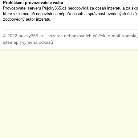
Prohlášení provozovatele webu
Provozovatel serveru Pujcky365.cz neodpovídá za obsah inzerátu a za ško
které vzniknou při odpovědi na něj. Za obsah a správnost uvedených údajů 
zodpovědný autor inzerátu.
© 2022 pujcky365.cz – inzerce nebankovních půjček; e-mail: kontak
sitemap
|
výměna odkazů