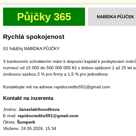
Půjčky 365
NABÍDKA PŮJČEK
Rychlá spokojenost
53 %&&%j NABÍDKA PŮJČKY
S bankovním schválením mám k dispozici kapitál k poskytování úvěrů
rozmezí od 15 000 do 500 000 000 Kč s dobou splácení 1 až 25 let a
úrokovou sazbou 2 % pro firmy a 1,5 % pro jednotlivce.
Kontaktujte mě na adrese rapidocredito551@gmail.com
Kontakt na inzerenta
Jméno:
Janaslabihoudkova
E-mail:
rapidocredito551@gmail.com
Okres:
Šumperk
Vloženo: 24.05.2026, 15:34