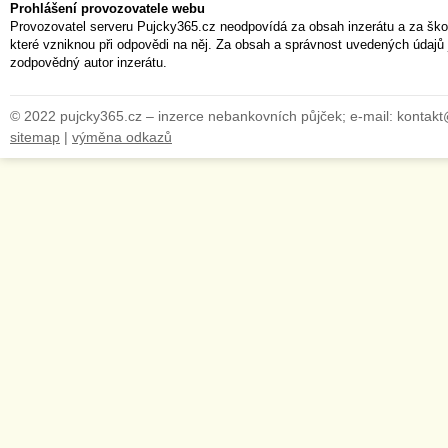
Prohlášení provozovatele webu
Provozovatel serveru Pujcky365.cz neodpovídá za obsah inzerátu a za ško
které vzniknou při odpovědi na něj. Za obsah a správnost uvedených údajů 
zodpovědný autor inzerátu.
© 2022 pujcky365.cz – inzerce nebankovních půjček; e-mail: kontak
sitemap
|
výměna odkazů