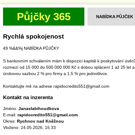
Půjčky 365
NABÍDKA PŮJČEK
Rychlá spokojenost
49 %&&%j NABÍDKA PŮJČKY
S bankovním schválením mám k dispozici kapitál k poskytování úvěrů
rozmezí od 15 000 do 500 000 000 Kč s dobou splácení 1 až 25 let a
úrokovou sazbou 2 % pro firmy a 1,5 % pro jednotlivce.
Kontaktujte mě na adrese rapidocredito551@gmail.com
Kontakt na inzerenta
Jméno:
Janaslabihoudkova
E-mail:
rapidocredito551@gmail.com
Okres:
Rychnov nad Kněžnou
Vloženo: 24.05.2026, 15:33