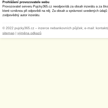
Prohlášení provozovatele webu
Provozovatel serveru Pujcky365.cz neodpovídá za obsah inzerátu a za ško
které vzniknou při odpovědi na něj. Za obsah a správnost uvedených údajů 
zodpovědný autor inzerátu.
© 2022 pujcky365.cz – inzerce nebankovních půjček; e-mail: kontak
sitemap
|
výměna odkazů