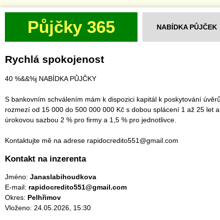
Půjčky 365
NABÍDKA PŮJČEK
Rychlá spokojenost
40 %&&%j NABÍDKA PŮJČKY
S bankovním schválením mám k dispozici kapitál k poskytování úvěrů
rozmezí od 15 000 do 500 000 000 Kč s dobou splácení 1 až 25 let a
úrokovou sazbou 2 % pro firmy a 1,5 % pro jednotlivce.
Kontaktujte mě na adrese rapidocredito551@gmail.com
Kontakt na inzerenta
Jméno:
Janaslabihoudkova
E-mail:
rapidocredito551@gmail.com
Okres:
Pelhřimov
Vloženo: 24.05.2026, 15:30