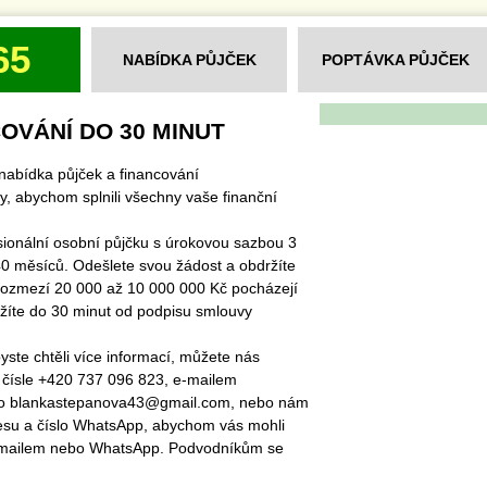
65
NABÍDKA PŮJČEK
POPTÁVKA PŮJČEK
OVÁNÍ DO 30 MINUT
nabídka půjček a financování
y, abychom splnili všechny vaše finanční
sionální osobní půjčku s úrokovou sazbou 3
0 měsíců. Odešlete svou žádost a obdržíte
rozmezí 20 000 až 10 000 000 Kč pocházejí
ržíte do 30 minut od podpisu smlouvy
ste chtěli více informací, můžete nás
 čísle +420 737 096 823, e-mailem
bo blankastepanova43@gmail.com, nebo nám
esu a číslo WhatsApp, abychom vás mohli
-mailem nebo WhatsApp. Podvodníkům se