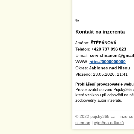
%
Kontakt na inzerenta
Jméno:
ŠTĚPÁNOVÁ
Telefon:
+420 737 096 823
E-mail:
servisfinancni@gmai
WWW:
http://0000000000
Okres:
Jablonec nad Nisou
Vloženo: 23.05.2026, 21:41
Prohlášení provozovatele webu
Provozovatel serveru Pujcky365.
které vzniknou při odpovědi na n
zodpovědný autor inzerátu.
© 2022 pujcky365.cz – inzerce
sitemap
|
výměna odkazů