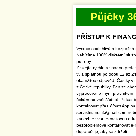
Půjčky 3
PŘÍSTUP K FINANC
Vysoce spolehlivá a bezpečná 
Nabízíme 100% diskrétní služb
potřeby.
Získejte rychle a snadno profe
% a splatnou po dobu 12 až 24
okamžitou odpověď. Částky v 
z České republiky. Peníze obd
vypracované mým právníkem.
čekám na vaši žádost. Pokud by
kontaktovat přes WhatsApp na
servisfinancni@gmail.com ne
zanechte svou e-mailovou adr
bezproblémově kontaktovat e
doporučuje, aby se zdrželi.