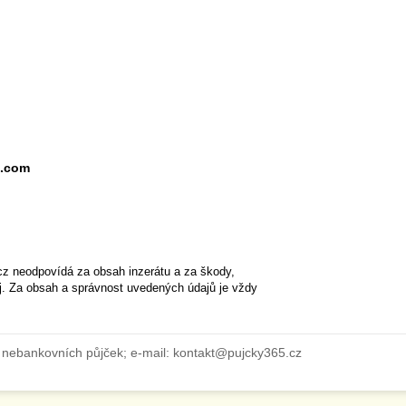
l.com
cz neodpovídá za obsah inzerátu a za škody,
ěj. Za obsah a správnost uvedených údajů je vždy
 nebankovních půjček; e-mail: kontakt@pujcky365.cz