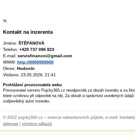
%
Kontakt na inzerenta
Jméno:
ŠTĚPÁNOVÁ
Telefon:
+420 737 096 823
E-mail:
servisfinancni@gmail.com
WWW:
http://0000000000
Okres:
Hodonín
Vloženo: 23.05.2026, 21:41
Prohlášení provozovatele webu
Provozovatel serveru Pujcky365.cz neodpovídá za obsah inzerátu a za ško
které vzniknou při odpovědi na něj. Za obsah a správnost uvedených údajů 
zodpovědný autor inzerátu.
© 2022 pujcky365.cz – inzerce nebankovních půjček; e-mail: kontak
sitemap
|
výměna odkazů