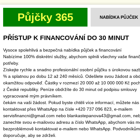
Půjčky 365
NABÍDKA PŮJČEK
PŘÍSTUP K FINANCOVÁNÍ DO 30 MINUT
Vysoce spolehlivá a bezpečná nabídka půjček a financování
Nabízíme 100% diskrétní služby, abychom splnili všechny vaše finanč
potřeby.
Získejte rychle a snadno profesionální osobní půjčku s úrokovou saz
% a splatnou po dobu 12 až 240 měsíců. Odešlete svou žádost a obd
okamžitou odpověď. Částky v rozmezí 20 000 až 10 000 000 Kč poch
z České republiky. Peníze obdržíte do 30 minut od podpisu smlouvy
vypracované mým právníkem.
čekám na vaši žádost. Pokud byste chtěli více informací, můžete nás
kontaktovat přes WhatsApp na čísle +420 737 096 823, e-mailem
servisfinancni@gmail.com nebo blankastepanova43@gmail.com, ne
zanechte svou e-mailovou adresu a číslo WhatsApp, abychom vás mo
bezproblémově kontaktovat e-mailem nebo WhatsApp. Podvodníkům
doporučuje, aby se zdrželi.