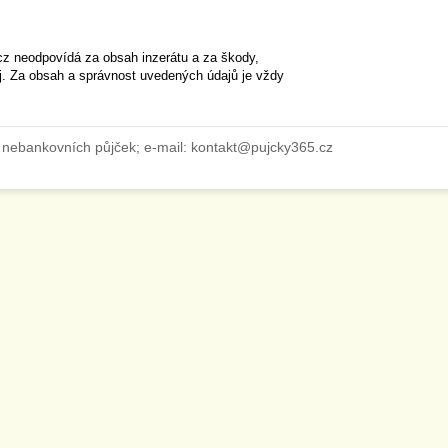
cz neodpovídá za obsah inzerátu a za škody,
ěj. Za obsah a správnost uvedených údajů je vždy
 nebankovních půjček; e-mail: kontakt@pujcky365.cz