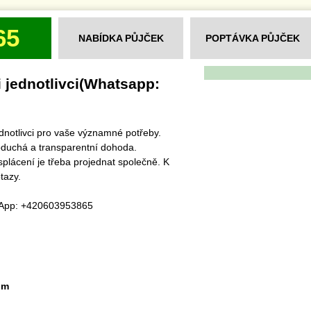
65
NABÍDKA PŮJČEK
POPTÁVKA PŮJČEK
 jednotlivci(Whatsapp:
dnotlivci pro vaše významné potřeby.
noduchá a transparentní dohoda.
plácení je třeba projednat společně. K
tazy.
App: +420603953865
om