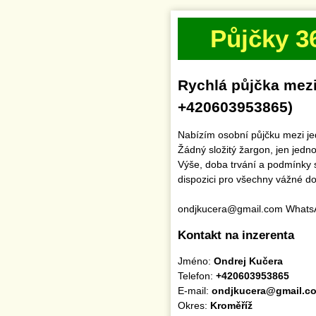
Půjčky 3
Rychlá půjčka mezi
+420603953865)
Nabízím osobní půjčku mezi je
Žádný složitý žargon, jen jed
Výše, doba trvání a podmínky s
dispozici pro všechny vážné do
ondjkucera@gmail.com Whats
Kontakt na inzerenta
Jméno:
Ondrej Kučera
Telefon:
+420603953865
E-mail:
ondjkucera@gmail.c
Okres:
Kroměříž