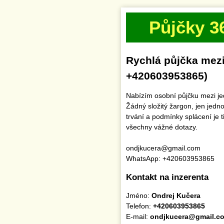
Půjčky 3
Rychlá půjčka mezi
+420603953865)
Nabízím osobní půjčku mezi je
Žádný složitý žargon, jen jed
trvání a podmínky splácení je t
všechny vážné dotazy.
ondjkucera@gmail.com
WhatsApp: +420603953865
Kontakt na inzerenta
Jméno:
Ondrej Kučera
Telefon:
+420603953865
E-mail:
ondjkucera@gmail.c