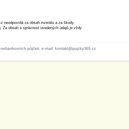
cz neodpovídá za obsah inzerátu a za škody,
ěj. Za obsah a správnost uvedených údajů je vždy
 nebankovních půjček; e-mail: kontakt@pujcky365.cz