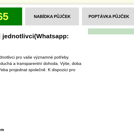
65
NABÍDKA PŮJČEK
POPTÁVKA PŮJČEK
 jednotlivci(Whatsapp:
dnotlivci pro vaše významné potřeby.
noduchá a transparentní dohoda. Výše, doba
řeba projednat společně. K dispozici pro
om