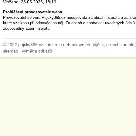
Vloženo: 23.05.2026, 18:16
Prohlášení provozovatele webu
Provozovatel serveru Pujcky365.cz neodpovídá za obsah inzerátu a za ško
které vzniknou při odpovědi na něj. Za obsah a správnost uvedených údajů 
zodpovědný autor inzerátu.
© 2022 pujcky365.cz – inzerce nebankovních půjček; e-mail: kontak
sitemap
|
výměna odkazů