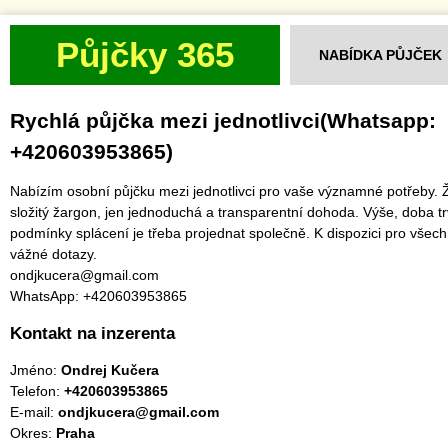
Půjčky 365
NABÍDKA PŮJČEK
Rychlá půjčka mezi jednotlivci(Whatsapp:
+420603953865)
Nabízím osobní půjčku mezi jednotlivci pro vaše významné potřeby.
složitý žargon, jen jednoduchá a transparentní dohoda. Výše, doba tr
podmínky splácení je třeba projednat společně. K dispozici pro všec
vážné dotazy.
ondjkucera@gmail.com
WhatsApp: +420603953865
Kontakt na inzerenta
Jméno:
Ondrej Kučera
Telefon:
+420603953865
E-mail:
ondjkucera@gmail.com
Okres:
Praha