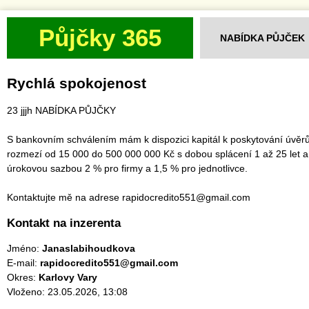
Půjčky 365
NABÍDKA PŮJČEK
Rychlá spokojenost
23 jjjh NABÍDKA PŮJČKY
S bankovním schválením mám k dispozici kapitál k poskytování úvěrů
rozmezí od 15 000 do 500 000 000 Kč s dobou splácení 1 až 25 let a
úrokovou sazbou 2 % pro firmy a 1,5 % pro jednotlivce.
Kontaktujte mě na adrese rapidocredito551@gmail.com
Kontakt na inzerenta
Jméno:
Janaslabihoudkova
E-mail:
rapidocredito551@gmail.com
Okres:
Karlovy Vary
Vloženo: 23.05.2026, 13:08