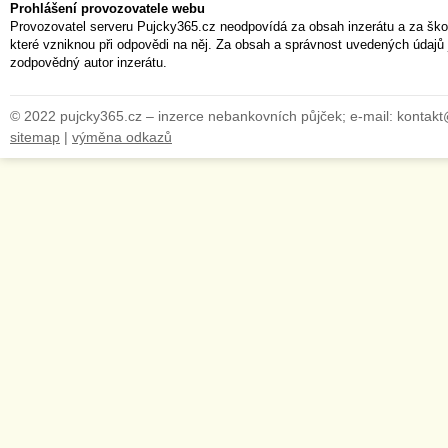
Prohlášení provozovatele webu
Provozovatel serveru Pujcky365.cz neodpovídá za obsah inzerátu a za ško
které vzniknou při odpovědi na něj. Za obsah a správnost uvedených údajů 
zodpovědný autor inzerátu.
© 2022 pujcky365.cz – inzerce nebankovních půjček; e-mail: kontak
sitemap
|
výměna odkazů