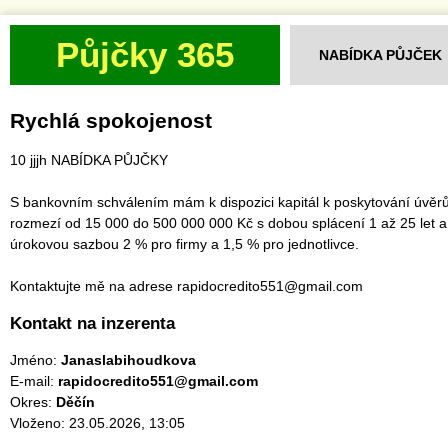
Půjčky 365
NABÍDKA PŮJČEK
Rychlá spokojenost
10 jjjh NABÍDKA PŮJČKY
S bankovním schválením mám k dispozici kapitál k poskytování úvěrů
rozmezí od 15 000 do 500 000 000 Kč s dobou splácení 1 až 25 let a
úrokovou sazbou 2 % pro firmy a 1,5 % pro jednotlivce.
Kontaktujte mě na adrese rapidocredito551@gmail.com
Kontakt na inzerenta
Jméno:
Janaslabihoudkova
E-mail:
rapidocredito551@gmail.com
Okres:
Děčín
Vloženo: 23.05.2026, 13:05