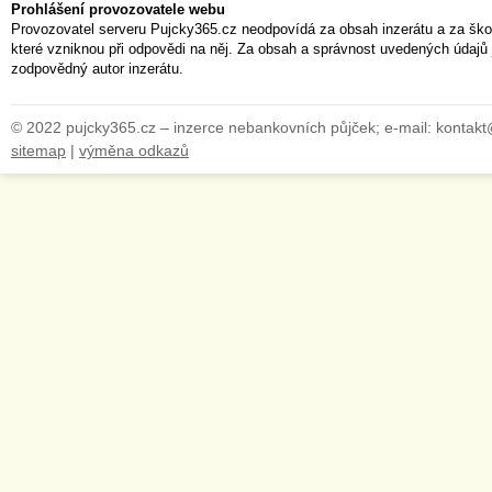
Prohlášení provozovatele webu
Provozovatel serveru Pujcky365.cz neodpovídá za obsah inzerátu a za ško
které vzniknou při odpovědi na něj. Za obsah a správnost uvedených údajů 
zodpovědný autor inzerátu.
© 2022 pujcky365.cz – inzerce nebankovních půjček; e-mail: kontak
sitemap
|
výměna odkazů