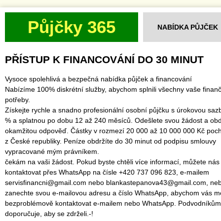
Půjčky 365
NABÍDKA PŮJČEK
PŘÍSTUP K FINANCOVÁNÍ DO 30 MINUT
Vysoce spolehlivá a bezpečná nabídka půjček a financování
Nabízíme 100% diskrétní služby, abychom splnili všechny vaše finanč
potřeby.
Získejte rychle a snadno profesionální osobní půjčku s úrokovou saz
% a splatnou po dobu 12 až 240 měsíců. Odešlete svou žádost a obd
okamžitou odpověď. Částky v rozmezí 20 000 až 10 000 000 Kč poch
z České republiky. Peníze obdržíte do 30 minut od podpisu smlouvy
vypracované mým právníkem.
čekám na vaši žádost. Pokud byste chtěli více informací, můžete nás
kontaktovat přes WhatsApp na čísle +420 737 096 823, e-mailem
servisfinancni@gmail.com nebo blankastepanova43@gmail.com, ne
zanechte svou e-mailovou adresu a číslo WhatsApp, abychom vás mo
bezproblémově kontaktovat e-mailem nebo WhatsApp. Podvodníkům
doporučuje, aby se zdrželi.-!