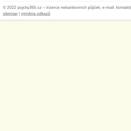
© 2022 pujcky365.cz – inzerce nebankovních půjček; e-mail: kontak
sitemap
|
výměna odkazů