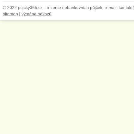
© 2022 pujcky365.cz – inzerce nebankovních půjček; e-mail: kontak
sitemap
|
výměna odkazů