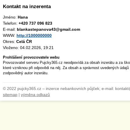
Kontakt na inzerenta
Jméno:
Hana
Telefon:
+420 737 096 823
E-mail:
blankastepanova43@gmail.com
WWW:
http://1000000000
Okres:
Celá ČR
Vloženo: 04.02.2026, 19:21
Prohlášení provozovatele webu
Provozovatel serveru Pujcky365.cz neodpovídá za obsah inzerátu a za ško
které vzniknou při odpovědi na něj. Za obsah a správnost uvedených údajů 
zodpovědný autor inzerátu.
© 2022 pujcky365.cz – inzerce nebankovních půjček; e-mail: kontak
sitemap
|
výměna odkazů