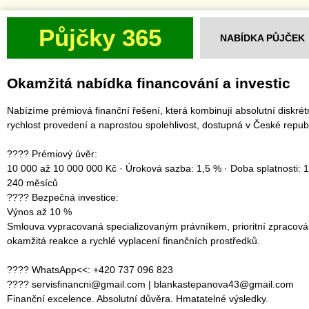
Půjčky 365
NABÍDKA PŮJČEK
Okamžitá nabídka financování a investic
Nabízíme prémiová finanční řešení, která kombinují absolutní diskrét
rychlost provedení a naprostou spolehlivost, dostupná v České republ
???? Prémiový úvěr:
10 000 až 10 000 000 Kč · Úroková sazba: 1,5 % · Doba splatnosti: 1
240 měsíců
???? Bezpečná investice:
Výnos až 10 %
Smlouva vypracovaná specializovaným právníkem, prioritní zpracová
okamžitá reakce a rychlé vyplacení finančních prostředků.
???? WhatsApp<<: +420 737 096 823
???? servisfinancni@gmail.com | blankastepanova43@gmail.com
Finanční excelence. Absolutní důvěra. Hmatatelné výsledky.