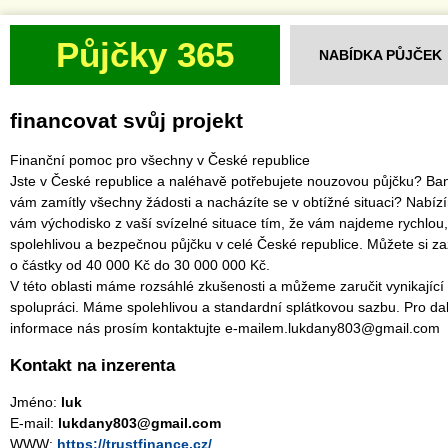
Půjčky 365
NABÍDKA PŮJČEK
financovat svůj projekt
Finanční pomoc pro všechny v České republice
Jste v České republice a naléhavě potřebujete nouzovou půjčku? Ba
vám zamítly všechny žádosti a nacházíte se v obtížné situaci? Nabíz
vám východisko z vaší svízelné situace tím, že vám najdeme rychlou,
spolehlivou a bezpečnou půjčku v celé České republice. Můžete si z
o částky od 40 000 Kč do 30 000 000 Kč.
V této oblasti máme rozsáhlé zkušenosti a můžeme zaručit vynikající
spolupráci. Máme spolehlivou a standardní splátkovou sazbu. Pro dal
informace nás prosím kontaktujte e-mailem.lukdany803@gmail.com
Kontakt na inzerenta
Jméno:
luk
E-mail:
lukdany803@gmail.com
WWW:
https://trustfinance.cz/