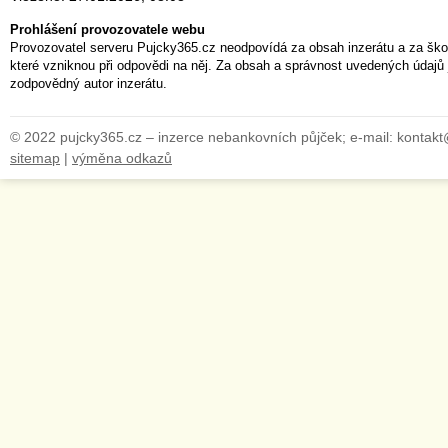
Prohlášení provozovatele webu
Provozovatel serveru Pujcky365.cz neodpovídá za obsah inzerátu a za ško
které vzniknou při odpovědi na něj. Za obsah a správnost uvedených údajů 
zodpovědný autor inzerátu.
© 2022 pujcky365.cz – inzerce nebankovních půjček; e-mail: kontak
sitemap
|
výměna odkazů