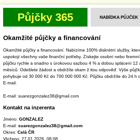
Půjčky 365
NABÍDKA PŮJČEK
Okamžité půjčky a financování
Okamžité půjčky a financování. Nabízíme 100% diskrétní služby, kter
uspokojí všechny vaše finanční potřeby. Získejte osobní nebo firemní
půjčku rychle a snadno s úrokovou sazbou 4 % a dobou splácení 12 
měsíců. Odešlete žádost a obdržíte okam ž itou odpověď. Výše ​​půjč
pohybuje od 30 000 Kč do 700 000 000 Kč. Půjčku obdržíte do 24 h o
E-mail:
E-mail: suarezgonzalez38@gmail.com
Kontakt na inzerenta
Jméno:
GONZALEZ
E-mail:
suarezgonzalez38@gmail.com
Okres:
Celá ČR
Vloženo: 27.01.2026, 08:08