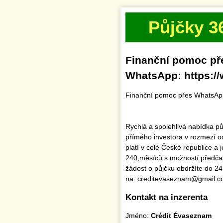
Půjčky 3
Finanční pomoc př
WhatsApp: https:
Finanční pomoc přes WhatsAp
Rychlá a spolehlivá nabídka p
přímého investora v rozmezí o
platí v celé České republice a
240,měsíců s možností předčas
žádost o půjčku obdržíte do 24
na: creditevaseznam@gmail.
Kontakt na inzerenta
Jméno:
Crédit Évaseznam