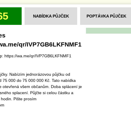
65
NABÍDKA PŮJČEK
POPTÁVKA PŮJČEK
es
//wa.me/qr/IVP7GB6LKFNMF1
p: https://wa.me/qr/IVP7GB6LKFNMF1
ůjčky. Nabízím jednorázovou půjčku od
d 75 000 do 75 000 000 Kč. Tato nabídka
 je otevřená všem občanům. Doba splácení je
ného splacení. Půjčte si celou částku a
 hodin. Pište prosím
com