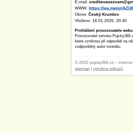
E-mail:
creditevaseznam@gm
WWW:
https://wa.me/qr/AZ
Okres:
Český Krumlov
Vloženo: 16.01.2026, 20:40
Prohlášení provozovatele webu
Provozovatel serveru Pujcky365.
které vzniknou při odpovědi na n
zodpovědný autor inzerátu.
© 2022 pujcky365.cz – inzerce
sitemap
|
výměna odkazů