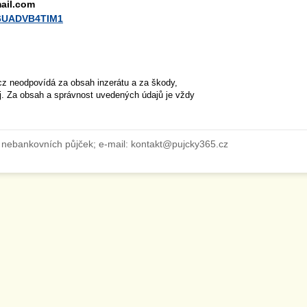
ail.com
U6UADVB4TIM1
cz neodpovídá za obsah inzerátu a za škody,
ěj. Za obsah a správnost uvedených údajů je vždy
 nebankovních půjček; e-mail: kontakt@pujcky365.cz