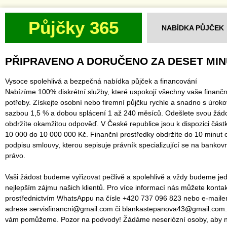
Půjčky 365
NABÍDKA PŮJČEK
PŘIPRAVENO A DORUČENO ZA DESET MI
Vysoce spolehlivá a bezpečná nabídka půjček a financování
Nabízíme 100% diskrétní služby, které uspokojí všechny vaše finančn
potřeby. Získejte osobní nebo firemní půjčku rychle a snadno s úrok
sazbou 1,5 % a dobou splácení 1 až 240 měsíců. Odešlete svou žád
obdržíte okamžitou odpověď. V České republice jsou k dispozici část
10 000 do 10 000 000 Kč. Finanční prostředky obdržíte do 10 minut 
podpisu smlouvy, kterou sepisuje právník specializující se na bankov
právo.
Vaši žádost budeme vyřizovat pečlivě a spolehlivě a vždy budeme jed
nejlepším zájmu našich klientů. Pro více informací nás můžete konta
prostřednictvím WhatsAppu na čísle +420 737 096 823 nebo e-mail
adrese servisfinancni@gmail.com či blankastepanova43@gmail.com.
vám pomůžeme. Pozor na podvody! Žádáme neseriózní osoby, aby 