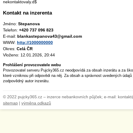
nekontaktovaly.d$
Kontakt na inzerenta
Jméno:
Stepanova
Telefon:
+420 737 096 823
E-mail:
blankastepanova43@gmail.com
WWW:
http://1000000000
Okres:
Celá ČR
Vloženo: 12.01.2026, 20:44
Prohlášení provozovatele webu
Provozovatel serveru Pujcky365.cz neodpovídá za obsah inzerátu a za ško
které vzniknou při odpovědi na něj. Za obsah a správnost uvedených údajů 
zodpovědný autor inzerátu.
© 2022 pujcky365.cz – inzerce nebankovních půjček; e-mail: kontak
sitemap
|
výměna odkazů