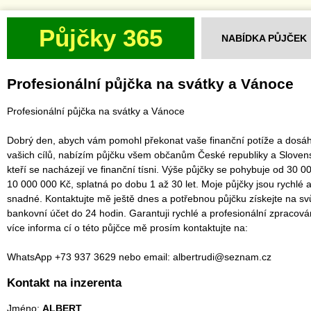
Půjčky 365
NABÍDKA PŮJČEK
Profesionální půjčka na svátky a Vánoce
Profesionální půjčka na svátky a Vánoce
Dobrý den, abych vám pomohl překonat vaše finanční potíže a dosá
vašich cílů, nabízím půjčku všem občanům České republiky a Sloven
kteří se nacházejí ve finanční tísni. Výše ​​půjčky se pohybuje od 30 0
10 000 000 Kč, splatná po dobu 1 až 30 let. Moje půjčky jsou rychlé 
snadné. Kontaktujte mě ještě dnes a potřebnou půjčku získejte na sv
bankovní účet do 24 hodin. Garantuji rychlé a profesionální zpracová
více informa cí o této půjčce mě prosím kontaktujte na:
WhatsApp +73 937 3629 nebo email: albertrudi@seznam.cz
Kontakt na inzerenta
Jméno:
ALBERT