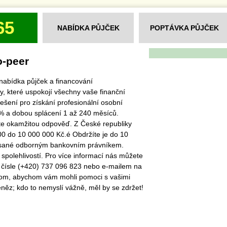
65
NABÍDKA PŮJČEK
POPTÁVKA PŮJČEK
o-peer
nabídka půjček a financování
, které uspokojí všechny vaše finanční
ešení pro získání profesionální osobní
% a dobou splácení 1 až 240 měsíců.
te okamžitou odpověď. Z České republiky
000 do 10 000 000 Kč.é Obdržíte je do 10
psané odborným bankovním právníkem.
spolehlivostí. Pro více informací nás můžete
 čísle (+420) 737 096 823 nebo e-mailem na
com, abychom vám mohli pomoci s vašimi
něz; kdo to nemyslí vážně, měl by se zdržet!