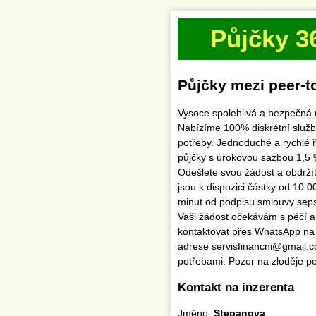
Půjčky 3
Půjčky mezi peer-t
Vysoce spolehlivá a bezpečná 
Nabízíme 100% diskrétní služby
potřeby. Jednoduché a rychlé ř
půjčky s úrokovou sazbou 1,5 
Odešlete svou žádost a obdrží
jsou k dispozici částky od 10 
minut od podpisu smlouvy se
Vaši žádost očekávám s péčí a 
kontaktovat přes WhatsApp na
adrese servisfinancni@gmail.
potřebami. Pozor na zloděje pe
Kontakt na inzerenta
Jméno:
Stepanova