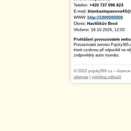
Telefon:
+420 737 096 823
E-mail:
blankastepanova43@
WWW:
http://1000000000
Okres:
Havlíčkův Brod
Vloženo: 16.10.2025, 12:02
Prohlášení provozovatele webu
Provozovatel serveru Pujcky365.
které vzniknou při odpovědi na n
zodpovědný autor inzerátu.
© 2022 pujcky365.cz – inzerce
sitemap
|
výměna odkazů