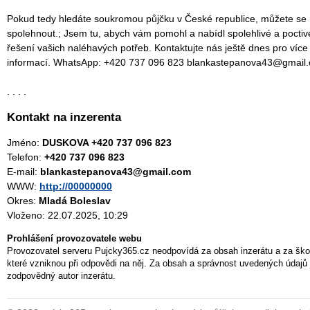
Pokud tedy hledáte soukromou půjčku v České republice, můžete se
spolehnout.; Jsem tu, abych vám pomohl a nabídl spolehlivé a poctiv
řešení vašich naléhavých potřeb. Kontaktujte nás ještě dnes pro více
informací. WhatsApp: +420 737 096 823 blankastepanova43@gmail
. . . .
Kontakt na inzerenta
Jméno:
DUSKOVA +420 737 096 823
Telefon:
+420 737 096 823
E-mail:
blankastepanova43@gmail.com
WWW:
http://00000000
Okres:
Mladá Boleslav
Vloženo: 22.07.2025, 10:29
Prohlášení provozovatele webu
Provozovatel serveru Pujcky365.cz neodpovídá za obsah inzerátu a za ško
které vzniknou při odpovědi na něj. Za obsah a správnost uvedených údajů 
zodpovědný autor inzerátu.