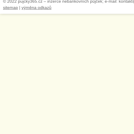
© 2022 pujcky365.cz – inzerce nebankovních půjček; e-mail: kontak
sitemap
|
výměna odkazů