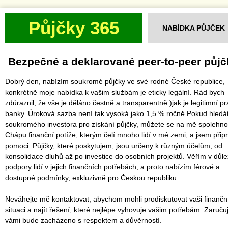
Půjčky 365
NABÍDKA PŮJČEK
‎ ‎Bezpečné a deklarované peer-to-peer půjčk
Dobrý den, nabízím soukromé půjčky ve své rodné České republice,
konkrétně moje nabídka k vašim službám je eticky legální. Rád bych
zdůraznil, že vše je děláno čestně a transparentně )jak je legitimní pr
banky. Úroková sazba není tak vysoká jako 1,5 % ročně Pokud hledá
soukromého investora pro získání půjčky, můžete se na mě spolehno
Chápu finanční potíže, kterým čelí mnoho lidí v mé zemi, a jsem přip
pomoci. Půjčky, které poskytujem, jsou určeny k různým účelům, od
konsolidace dluhů až po investice do osobních projektů. Věřím v důle
podpory lidí v jejich finančních potřebách, a proto nabízím férové a
dostupné podmínky, exkluzivně pro Českou republiku.
Neváhejte mě kontaktovat, abychom mohli prodiskutovat vaši finančn
situaci a najít řešení, které nejlépe vyhovuje vašim potřebám. Zaručuj
vámi bude zacházeno s respektem a důvěrností.